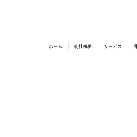
メ
イ
ン
コ
ン
ホーム
会社概要
サービス
テ
ン
ツ
へ
移
動