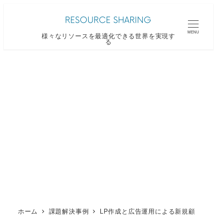
メ
イ
MENU
様々なリソースを最適化できる世界を実現す
ン
る
コ
ン
テ
ン
ツ
へ
移
動
ホーム
課題解決事例
LP作成と広告運用による新規顧