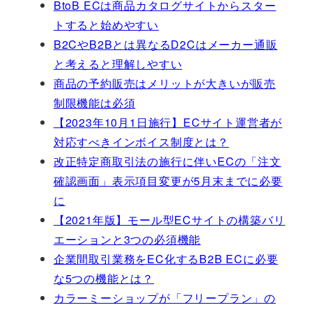
BtoB ECは商品カタログサイトからスター
トすると始めやすい
B2CやB2Bとは異なるD2Cはメーカー通販
と考えると理解しやすい
商品の予約販売はメリットが大きいが販売
制限機能は必須
【2023年10月1日施行】ECサイト運営者が
対応すべきインボイス制度とは？
改正特定商取引法の施行に伴いECの「注文
確認画面」表示項目変更が5月末までに必要
に
【2021年版】モール型ECサイトの構築バリ
エーションと3つの必須機能
企業間取引業務をEC化するB2B ECに必要
な5つの機能とは？
カラーミーショップが「フリープラン」の