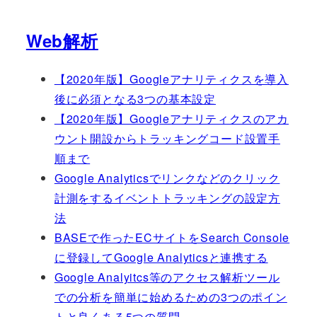
Web解析
【2020年版】Googleアナリティクスを導入
後に必須となる3つの基本設定
【2020年版】Googleアナリティクスのアカ
ウント開設からトラッキングコード設置手
順まで
Google Analyticsでリンクなどのクリック
計測をするイベントトラッキングの設定方
法
BASEで作ったECサイトをSearch Console
に登録してGoogle Analyticsと連携する
Google Analyitcs等のアクセス解析ツール
での分析を簡単に始めるための3つのポイン
トと良くある5つの質問