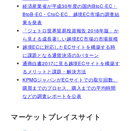
経済産業省が平成30年度の国内BtoC-EC・
BtoB-EC・CtoC-EC、越境EC市場の調査結
果を発表
「ジェトロ世界貿易投資報告 2018年版」か
ら見える成長著しい越境EC市場の市場規模
越境ECに対応したECサイトを構築する時
に課題となる通貨決済の3パターン
通商白書2017に見る越境ECサイトを構築す
るメリットと課題・解決方法
KPMGジャパンがECサイトでの取引回数、
購買までのプロセス、購入までの平均時間
などの調査レポートを公表
マーケットプレイスサイト