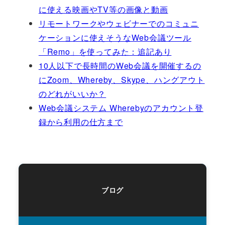
に使える映画やTV等の画像と動画
リモートワークやウェビナーでのコミュニ
ケーションに使えそうなWeb会議ツール
「Remo」を使ってみた：追記あり
10人以下で長時間のWeb会議を開催するの
にZoom、Whereby、Skype、ハングアウト
のどれがいいか？
Web会議システム Wherebyのアカウント登
録から利用の仕方まで
ブログ