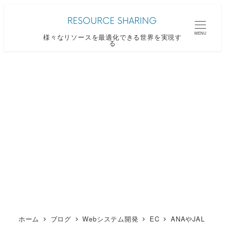
メ
イ
MENU
様々なリソースを最適化できる世界を実現す
ン
る
コ
ン
テ
ン
ツ
へ
移
動
ホーム
ブログ
Webシステム開発
EC
ANAやJAL