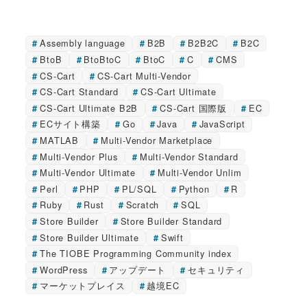
Assembly language
B2B
B2B2C
B2C
BtoB
BtoBtoC
BtoC
C
CMS
CS-Cart
CS-Cart Multi-Vendor
CS-Cart Standard
CS-Cart Ultimate
CS-Cart Ultimate B2B
CS-Cart 国際版
EC
ECサイト構築
Go
Java
JavaScript
MATLAB
Multi-Vendor Marketplace
Multi-Vendor Plus
Multi-Vendor Standard
Multi-Vendor Ultimate
Multi-Vendor Unlim
Perl
PHP
PL/SQL
Python
R
Ruby
Rust
Scratch
SQL
Store Builder
Store Builder Standard
Store Builder Ultimate
Swift
The TIOBE Programming Community index
WordPress
アップデート
セキュリティ
マーケットプレイス
越境EC