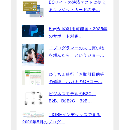
ECサイトの決済テストに使え
るクレジットカードのテ...
PayPalの利用可能国：2025年
のサポート対象...
「プログラマーの夫に買い物
を頼んだら」というジョー...
ゆうちょ銀行「お取引目的等
の確認」ハガキのQRコー...
ビジネスモデルのB2C、
B2B、B2B2C、B2B...
TIOBEインデックスで見る
2026年5月のプログ...