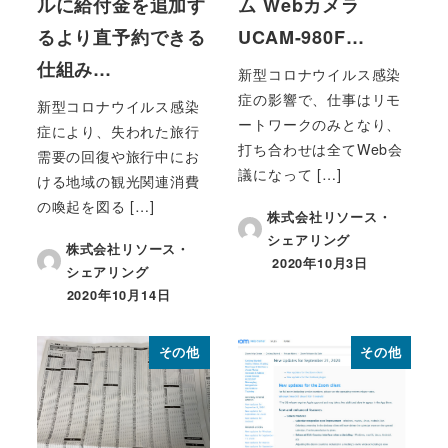
ルに給付金を追加す
ム Webカメラ
るより直予約できる
UCAM-980F…
仕組み…
新型コロナウイルス感染
症の影響で、仕事はリモ
新型コロナウイルス感染
ートワークのみとなり、
症により、失われた旅行
打ち合わせは全てWeb会
需要の回復や旅行中にお
議になって […]
ける地域の観光関連消費
の喚起を図る […]
株式会社リソース・
シェアリング
株式会社リソース・
2020年10月3日
シェアリング
投稿日
2020年10月14日
投稿日
その他
その他