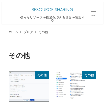
メ
イ
MENU
様々なリソースを最適化できる世界を実現す
ン
る
コ
ン
ホーム
ブログ
その他
テ
ン
ツ
その他
へ
移
動
その他
その他