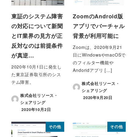
東証のシステム障害
ZoomのAndroid版
の対応について新聞
アプリでバーチャル
とIT業界の見方が正
背景が利用可能に
反対なのは前提条件
Zoomは、2020年9月21
が真逆…
日にWindowsやmacOSで
のフィルター機能や
2020年10月1日に発生し
Andoridアプリ […]
た東京証券取引所のシス
テム障害。
株式会社リソース・
シェアリング
株式会社リソース・
2020年9月20日
投稿日
シェアリング
2020年10月2日
投稿日
その他
その他