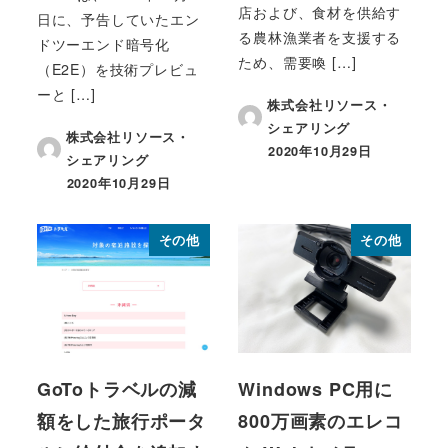
店および、食材を供給す
日に、予告していたエン
る農林漁業者を支援する
ドツーエンド暗号化
ため、需要喚 […]
（E2E）を技術プレビュ
ーと […]
株式会社リソース・
シェアリング
株式会社リソース・
2020年10月29日
シェアリング
投稿日
2020年10月29日
投稿日
その他
その他
GoToトラベルの減
Windows PC用に
額をした旅行ポータ
800万画素のエレコ