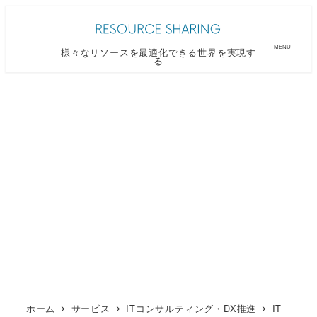
メ
イ
MENU
様々なリソースを最適化できる世界を実現す
ン
る
コ
ン
テ
ン
ツ
へ
移
動
ホーム
サービス
ITコンサルティング・DX推進
IT