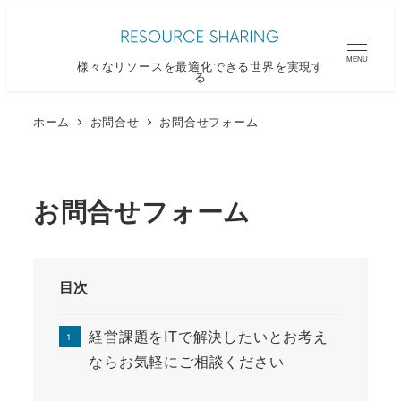
メ
イ
MENU
様々なリソースを最適化できる世界を実現す
ン
る
コ
ン
ホーム
お問合せ
お問合せフォーム
テ
ン
ツ
お問合せフォーム
へ
移
動
目次
経営課題をITで解決したいとお考え
ならお気軽にご相談ください