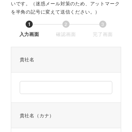
いです。（迷惑メール対策のため、アットマーク
を半角の記号に変えて送信ください。）
1
2
3
現
現
現
入力画面
確認画面
完了画面
在
在
在
表
表
表
示
示
示
貴社名
さ
さ
さ
れ
れ
れ
て
て
て
い
い
い
る
る
る
画
画
画
貴社名（カナ）
面
面
面
で
で
で