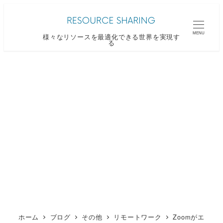
メ
イ
MENU
様々なリソースを最適化できる世界を実現す
ン
る
コ
ン
テ
ン
ツ
へ
移
動
ホーム
ブログ
その他
リモートワーク
Zoomがエ