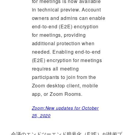
for meetings is now available
in technical preview. Account
owners and admins can enable
end-to-end (E2E) encryption
for meetings, providing
additional protection when
needed. Enabling end-to-end
(E2E) encryption for meetings
requires all meeting
participants to join from the
Zoom desktop client, mobile
app, or Zoom Rooms.
Zoom:New updates for October
25, 2020
会議のエンドツーエンド暗号化（E2E）が技術プ