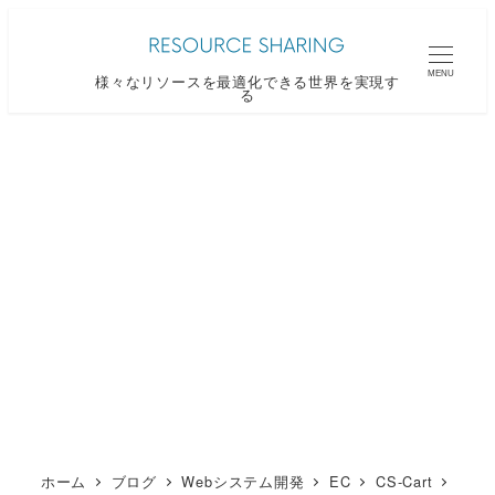
メ
イ
MENU
様々なリソースを最適化できる世界を実現す
ン
る
コ
ン
テ
ン
ツ
へ
移
動
ホーム
ブログ
Webシステム開発
EC
CS-Cart