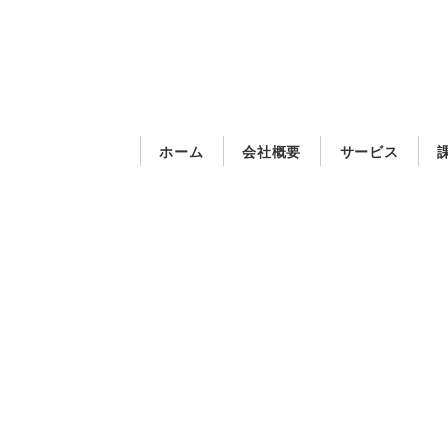
メ
イ
ン
コ
ン
ホーム
会社概要
サービス
テ
ン
ツ
へ
移
動