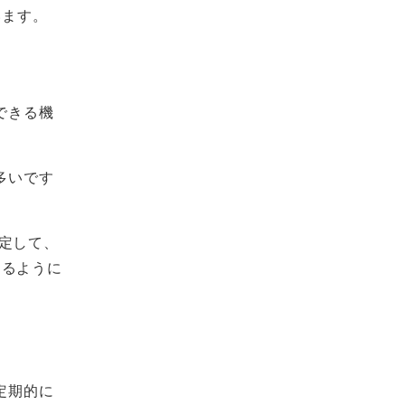
います。
できる機
多いです
定して、
きるように
定期的に