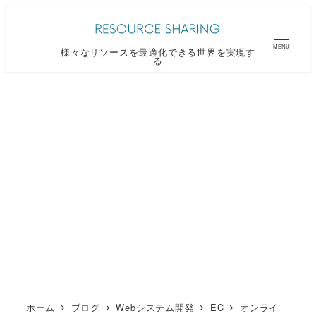
メ
イ
MENU
様々なリソースを最適化できる世界を実現す
ン
る
コ
ン
テ
ン
ツ
へ
移
動
ホーム
ブログ
Webシステム開発
EC
オンライ