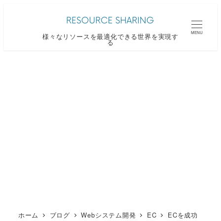
メ
イ
MENU
様々なリソースを最適化できる世界を実現す
ン
る
コ
ン
テ
ン
ツ
へ
移
動
ホーム
ブログ
Webシステム開発
EC
ECを成功