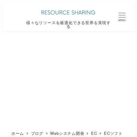
メ
イ
MENU
様々なリソースを最適化できる世界を実現す
ン
る
コ
ン
テ
ン
ツ
へ
移
動
ホーム
ブログ
Webシステム開発
EC
ECソフト