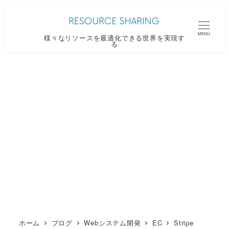
メ
イ
MENU
様々なリソースを最適化できる世界を実現す
ン
る
コ
ン
テ
ン
ツ
へ
移
動
ホーム
ブログ
Webシステム開発
EC
Stripe