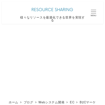
メ
イ
MENU
様々なリソースを最適化できる世界を実現す
ン
る
コ
ン
テ
ン
ツ
へ
移
動
ホーム
ブログ
Webシステム開発
EC
B2Cマーケ