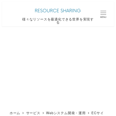
メ
イ
MENU
様々なリソースを最適化できる世界を実現す
ン
る
コ
ン
テ
ン
ツ
へ
移
動
ホーム
サービス
Webシステム開発・運用
ECサイ