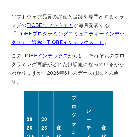
ソフトウェア品質の評価と追跡を専門とするオラ
ンダの
TIOBEソフトウェア
が毎月発表する
「TIOBEプログラミングコミュニティーインデッ
クス」（通称「TIOBEインデックス」）
。
この
TIOBEインデックス
からは、それぞれのプロ
グラミング言語がどれだけ話題になっているかが
わかりますが、2026年6月のデータは以下の通
り。
プ
ロ
レ
グ
20
20
ー
ラ
26
25
変
テ
変
ミ
年6
年6
化
ィ
化