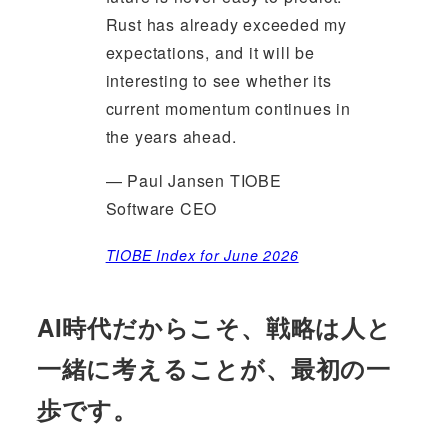
Rust has already exceeded my
expectations, and it will be
interesting to see whether its
current momentum continues in
the years ahead.
— Paul Jansen TIOBE
Software CEO
TIOBE Index for June 2026
AI時代だからこそ、戦略は人と
一緒に考えることが、最初の一
歩です。