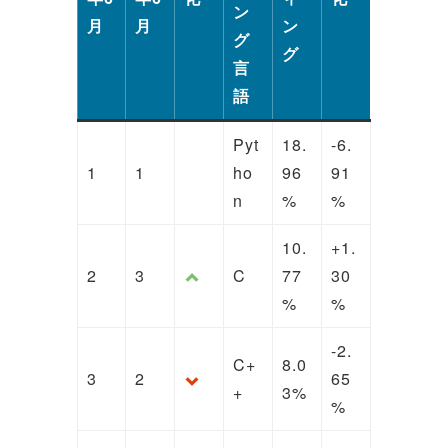
ン
月
月
ン
グ
グ
言
語
Pyt
18.
-6.
1
1
ho
96
91
n
%
%
10.
+1.
2
3
C
77
30
%
%
-2.
C+
8.0
3
2
65
+
3%
%