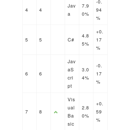
-0.
Jav
7.9
4
4
94
a
0%
%
+0.
4.8
5
5
C#
17
5%
%
Jav
-0.
aS
3.0
6
6
17
cri
4%
%
pt
Vis
+0.
ual
2.8
7
8
59
Ba
0%
%
sic