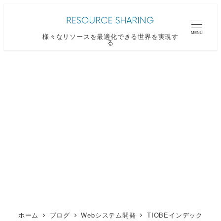
メ
イ
MENU
様々なリソースを最適化できる世界を実現す
ン
る
コ
ン
テ
ン
ツ
へ
移
動
ホーム
ブログ
Webシステム開発
TIOBEインデック