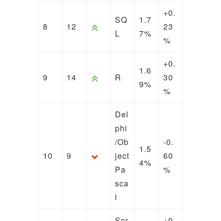
+0.
SQ
1.7
8
12
23
L
7%
%
+0.
1.6
9
14
R
30
9%
%
Del
phi
/Ob
-0.
1.5
10
9
ject
60
4%
Pa
%
sca
l
Scr
+0.