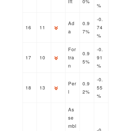
ift
0%
%
-0.
Ad
0.9
16
11
74
a
7%
%
For
-0.
0.9
17
10
tra
91
5%
n
%
-0.
Per
0.9
18
13
55
l
2%
%
As
se
mbl
-0.