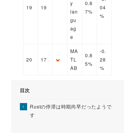
y
0.8
19
19
04
lan
7%
%
gu
ag
e
MA
-0.
0.8
20
17
TL
28
5%
AB
%
目次
Rustの停滞は時期尚早だったようで
す