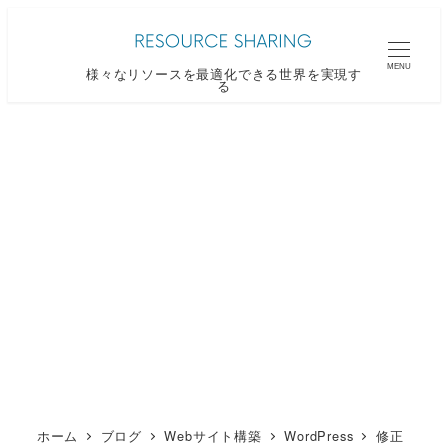
メ
イ
MENU
様々なリソースを最適化できる世界を実現す
ン
る
コ
ン
テ
ン
ツ
へ
移
動
ホーム
ブログ
Webサイト構築
WordPress
修正