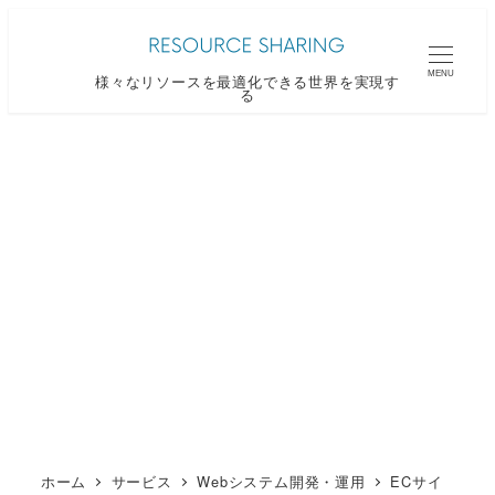
メ
イ
MENU
様々なリソースを最適化できる世界を実現す
ン
る
コ
ン
テ
ン
ツ
へ
移
動
ホーム
サービス
Webシステム開発・運用
ECサイ