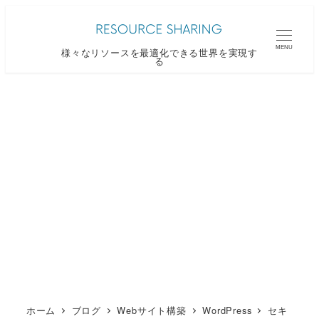
メ
イ
MENU
様々なリソースを最適化できる世界を実現す
ン
る
コ
ン
テ
ン
ツ
へ
移
動
ホーム
ブログ
Webサイト構築
WordPress
セキ