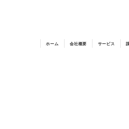
メ
イ
ン
コ
ン
ホーム
会社概要
サービス
テ
ン
ツ
へ
移
動