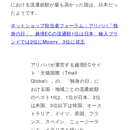
における流通総額が最も高かった国は、日本だっ
たようです。
ネットショップ担当者フォーラム：アリババ「独
身の日」、越境ECの流通額1位は日本、輸入ブラ
ンドでは2位にMoony、3位に花王
アリババが運営する越境ECサイ
ト「天猫国際（Tmall
Global）」の、「独身の日」に
おける国・地域ごとの流通総額
のベスト10は、1位が日本、2位
は米国、3位以下は韓国、オース
トラリア、ドイツ、英国、フラ
ンス、スペイン、ニュージーラ
ンド、イタリアと続いた。