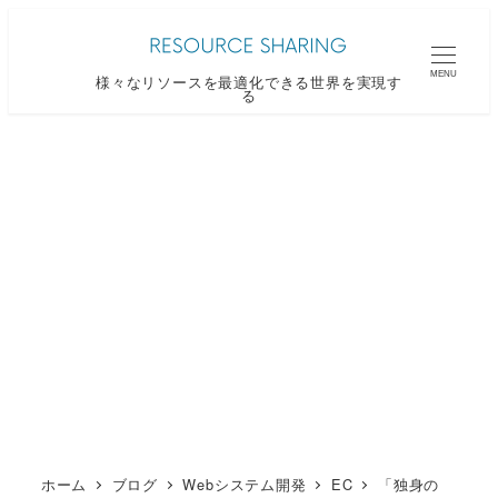
メ
イ
MENU
様々なリソースを最適化できる世界を実現す
ン
る
コ
ン
テ
ン
ツ
へ
移
動
ホーム
ブログ
Webシステム開発
EC
「独身の