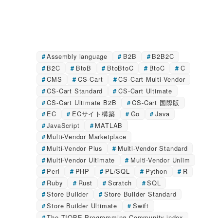
Assembly language
B2B
B2B2C
B2C
BtoB
BtoBtoC
BtoC
C
CMS
CS-Cart
CS-Cart Multi-Vendor
CS-Cart Standard
CS-Cart Ultimate
CS-Cart Ultimate B2B
CS-Cart 国際版
EC
ECサイト構築
Go
Java
JavaScript
MATLAB
Multi-Vendor Marketplace
Multi-Vendor Plus
Multi-Vendor Standard
Multi-Vendor Ultimate
Multi-Vendor Unlim
Perl
PHP
PL/SQL
Python
R
Ruby
Rust
Scratch
SQL
Store Builder
Store Builder Standard
Store Builder Ultimate
Swift
The TIOBE Programming Community index