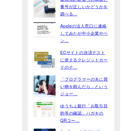
番号が正しいかどうかを
調べる...
Appleの法人窓口に連絡
してみたが中小企業やベ
ン...
ECサイトの決済テスト
に使えるクレジットカー
ドのテ...
「プログラマーの夫に買
い物を頼んだら」という
ジョー...
ゆうちょ銀行「お取引目
的等の確認」ハガキの
QRコー...