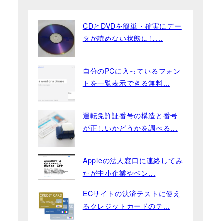
CDとDVDを簡単・確実にデー
タが読めない状態にし...
自分のPCに入っているフォン
トを一覧表示できる無料...
運転免許証番号の構造と番号
が正しいかどうかを調べる...
Appleの法人窓口に連絡してみ
たが中小企業やベン...
ECサイトの決済テストに使え
るクレジットカードのテ...