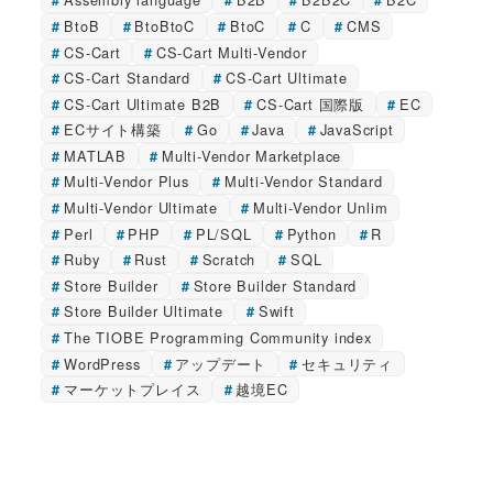
BtoB
BtoBtoC
BtoC
C
CMS
CS-Cart
CS-Cart Multi-Vendor
CS-Cart Standard
CS-Cart Ultimate
CS-Cart Ultimate B2B
CS-Cart 国際版
EC
ECサイト構築
Go
Java
JavaScript
MATLAB
Multi-Vendor Marketplace
Multi-Vendor Plus
Multi-Vendor Standard
Multi-Vendor Ultimate
Multi-Vendor Unlim
Perl
PHP
PL/SQL
Python
R
Ruby
Rust
Scratch
SQL
Store Builder
Store Builder Standard
Store Builder Ultimate
Swift
The TIOBE Programming Community index
WordPress
アップデート
セキュリティ
マーケットプレイス
越境EC