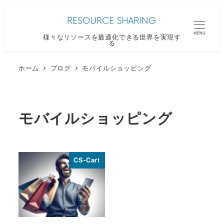
メ
イ
MENU
様々なリソースを最適化できる世界を実現す
ン
る
コ
ン
ホーム
ブログ
モバイルショッピング
テ
ン
ツ
モバイルショッピング
へ
移
動
CS-Cart