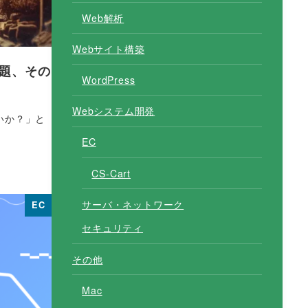
Web解析
Webサイト構築
題、その
WordPress
Webシステム開発
いか？」と
EC
CS-Cart
サーバ・ネットワーク
EC
セキュリティ
その他
Mac