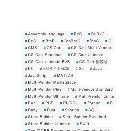
Assembly language
B2B
B2B2C
B2C
BtoB
BtoBtoC
BtoC
C
CMS
CS-Cart
CS-Cart Multi-Vendor
CS-Cart Standard
CS-Cart Ultimate
CS-Cart Ultimate B2B
CS-Cart 国際版
EC
ECサイト構築
Go
Java
JavaScript
MATLAB
Multi-Vendor Marketplace
Multi-Vendor Plus
Multi-Vendor Standard
Multi-Vendor Ultimate
Multi-Vendor Unlim
Perl
PHP
PL/SQL
Python
R
Ruby
Rust
Scratch
SQL
Store Builder
Store Builder Standard
Store Builder Ultimate
Swift
The TIOBE Programming Community index