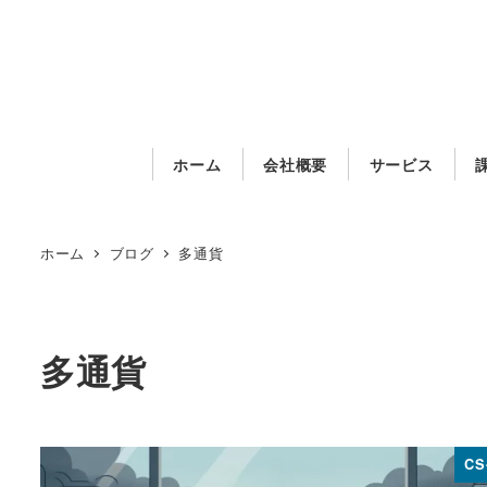
メ
イ
ン
コ
ン
ホーム
会社概要
サービス
テ
ン
ツ
ホーム
ブログ
多通貨
へ
移
動
多通貨
CS