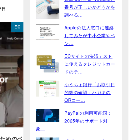
番号が正しいかどうかを
7日
調べる...
EC
Appleの法人窓口に連絡
してみたが中小企業やベ
ン...
ECサイトの決済テスト
に使えるクレジットカー
ドのテ...
ゆうちょ銀行「お取引目
的等の確認」ハガキの
QRコー...
PayPalの利用可能国：
2025年のサポート対
象...
のためのベ