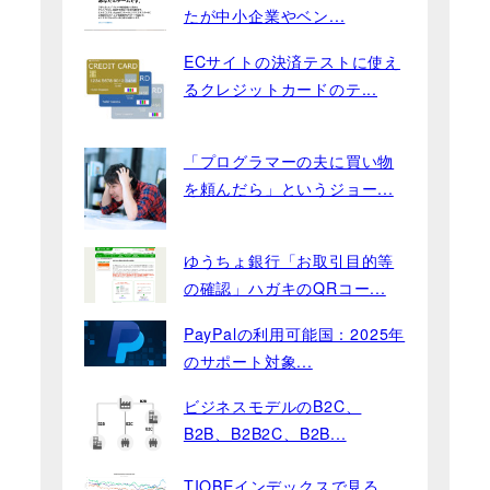
たが中小企業やベン...
ECサイトの決済テストに使え
るクレジットカードのテ...
「プログラマーの夫に買い物
を頼んだら」というジョー...
ゆうちょ銀行「お取引目的等
の確認」ハガキのQRコー...
PayPalの利用可能国：2025年
のサポート対象...
ビジネスモデルのB2C、
B2B、B2B2C、B2B...
TIOBEインデックスで見る