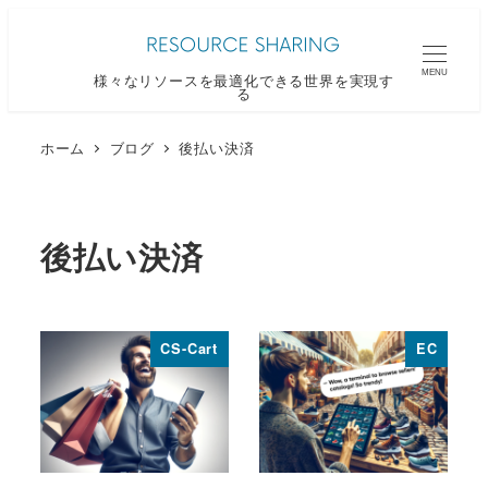
メ
イ
MENU
様々なリソースを最適化できる世界を実現す
ン
る
コ
ン
ホーム
ブログ
後払い決済
テ
ン
ツ
後払い決済
へ
移
動
CS-Cart
EC