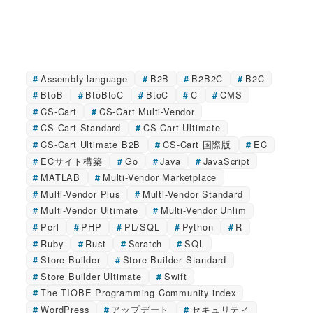
Assembly language
B2B
B2B2C
B2C
BtoB
BtoBtoC
BtoC
C
CMS
CS-Cart
CS-Cart Multi-Vendor
CS-Cart Standard
CS-Cart Ultimate
CS-Cart Ultimate B2B
CS-Cart 国際版
EC
ECサイト構築
Go
Java
JavaScript
MATLAB
Multi-Vendor Marketplace
Multi-Vendor Plus
Multi-Vendor Standard
Multi-Vendor Ultimate
Multi-Vendor Unlim
Perl
PHP
PL/SQL
Python
R
Ruby
Rust
Scratch
SQL
Store Builder
Store Builder Standard
Store Builder Ultimate
Swift
The TIOBE Programming Community index
WordPress
アップデート
セキュリティ