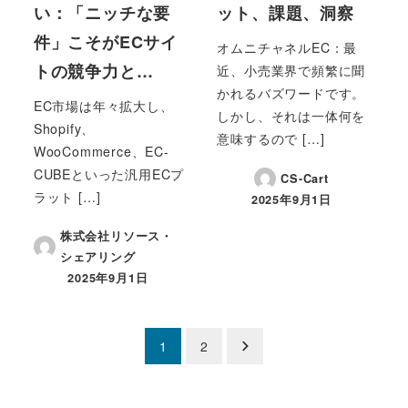
い：「ニッチな要
ット、課題、洞察
件」こそがECサイ
オムニチャネルEC：最
トの競争力と…
近、小売業界で頻繁に聞
かれるバズワードです。
EC市場は年々拡大し、
しかし、それは一体何を
Shopify、
意味するので […]
WooCommerce、EC-
CUBEといった汎用ECプ
CS-Cart
ラット […]
2025年9月1日
投稿日
株式会社リソース・
シェアリング
2025年9月1日
投稿日
投
1
2
稿