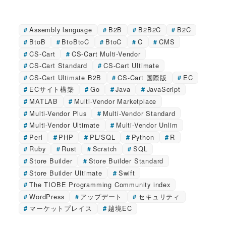
Assembly language
B2B
B2B2C
B2C
BtoB
BtoBtoC
BtoC
C
CMS
CS-Cart
CS-Cart Multi-Vendor
CS-Cart Standard
CS-Cart Ultimate
CS-Cart Ultimate B2B
CS-Cart 国際版
EC
ECサイト構築
Go
Java
JavaScript
MATLAB
Multi-Vendor Marketplace
Multi-Vendor Plus
Multi-Vendor Standard
Multi-Vendor Ultimate
Multi-Vendor Unlim
Perl
PHP
PL/SQL
Python
R
Ruby
Rust
Scratch
SQL
Store Builder
Store Builder Standard
Store Builder Ultimate
Swift
The TIOBE Programming Community index
WordPress
アップデート
セキュリティ
マーケットプレイス
越境EC