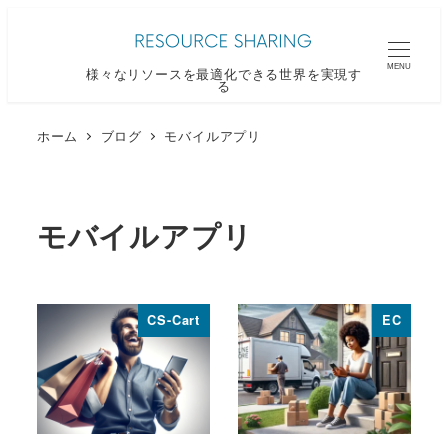
メ
イ
MENU
様々なリソースを最適化できる世界を実現す
ン
る
コ
ン
ホーム
ブログ
モバイルアプリ
テ
ン
ツ
モバイルアプリ
へ
移
動
CS-Cart
EC