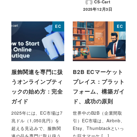
CS-Cart
2025年12月3日
投稿日
EC
EC
服飾関連を専門に扱
B2B ECマーケット
うオンラインブティ
プレイス：プラット
ックの始め方：完全
フォーム、構築ガイ
ガイド
ド、成功の原則
2025年には、EC市場は7
世界中のB2B（企業間取
兆ドル（1,050兆円）を
引）EC市場は、Airbnb、
超える見込みで、服飾関
Etsy、Thumbtackといっ
連の品を専門に取り扱う
た巨大マーケ […]