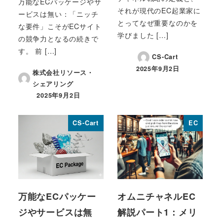
万能なECパッケージやサ
それが現代のEC起業家に
ービスは無い：「ニッチ
とってなぜ重要なのかを
な要件」こそがECサイト
学びました […]
の競争力となるの続きで
す。 前 […]
CS-Cart
2025年9月2日
株式会社リソース・
投稿日
シェアリング
2025年9月2日
投稿日
CS-Cart
EC
万能なECパッケー
オムニチャネルEC
ジやサービスは無
解説パート1：メリ