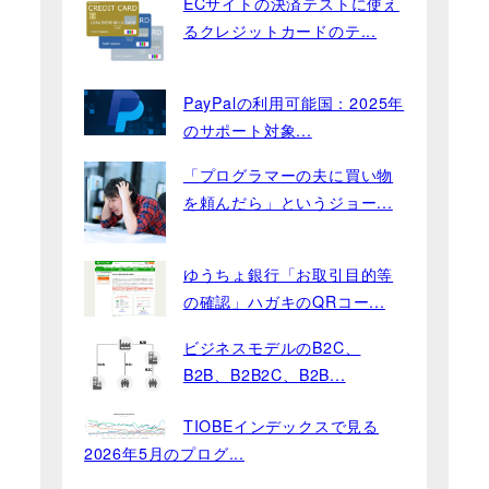
ECサイトの決済テストに使え
るクレジットカードのテ...
PayPalの利用可能国：2025年
のサポート対象...
「プログラマーの夫に買い物
を頼んだら」というジョー...
ゆうちょ銀行「お取引目的等
の確認」ハガキのQRコー...
ビジネスモデルのB2C、
B2B、B2B2C、B2B...
TIOBEインデックスで見る
2026年5月のプログ...