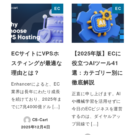
EC
EC
ECサイトにVPSホ
【2025年版】ECに
スティングが最適な
役立つAIツール41
理由とは？
選：カテゴリー別に
徹底解説
Enhancerによると、EC
業界は長年にわたり成長
正直に申し上げます。AI
を続けており、2025年ま
や機械学習を活用せずに
でに7兆4000億ドル […]
今日のECビジネスを運営
するのは、ダイヤルアッ
CS-Cart
プ回線で […]
2025年12月4日
投稿日