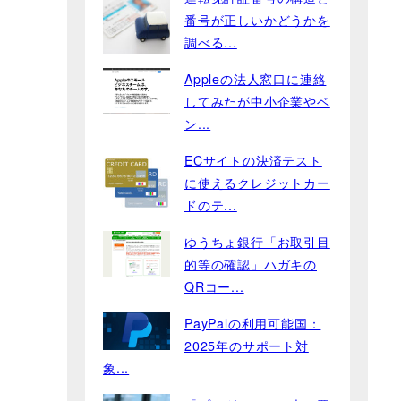
番号が正しいかどうかを
調べる...
Appleの法人窓口に連絡
してみたが中小企業やベ
ン...
ECサイトの決済テスト
に使えるクレジットカー
ドのテ...
ゆうちょ銀行「お取引目
的等の確認」ハガキの
QRコー...
PayPalの利用可能国：
2025年のサポート対
象...