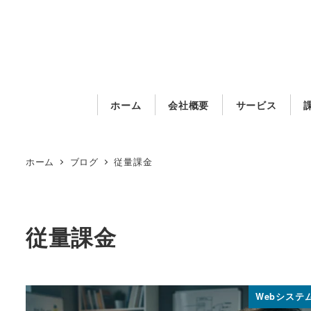
メ
イ
ン
コ
ン
ホーム
会社概要
サービス
テ
ン
ツ
ホーム
ブログ
従量課金
へ
移
動
従量課金
Webシステ