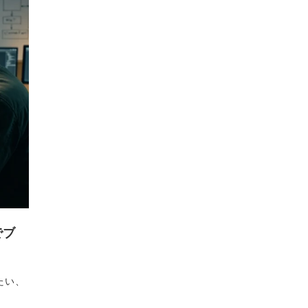
でブ
たい、