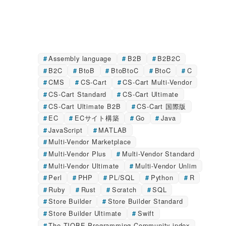
Assembly language
B2B
B2B2C
B2C
BtoB
BtoBtoC
BtoC
C
CMS
CS-Cart
CS-Cart Multi-Vendor
CS-Cart Standard
CS-Cart Ultimate
CS-Cart Ultimate B2B
CS-Cart 国際版
EC
ECサイト構築
Go
Java
JavaScript
MATLAB
Multi-Vendor Marketplace
Multi-Vendor Plus
Multi-Vendor Standard
Multi-Vendor Ultimate
Multi-Vendor Unlim
Perl
PHP
PL/SQL
Python
R
Ruby
Rust
Scratch
SQL
Store Builder
Store Builder Standard
Store Builder Ultimate
Swift
The TIOBE Programming Community index