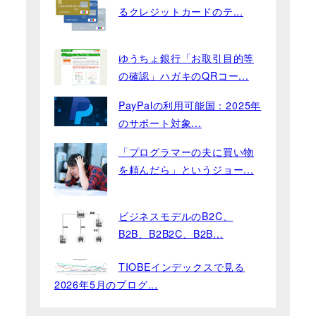
るクレジットカードのテ...
ゆうちょ銀行「お取引目的等
の確認」ハガキのQRコー...
PayPalの利用可能国：2025年
のサポート対象...
「プログラマーの夫に買い物
を頼んだら」というジョー...
ビジネスモデルのB2C、
B2B、B2B2C、B2B...
TIOBEインデックスで見る
2026年5月のプログ...