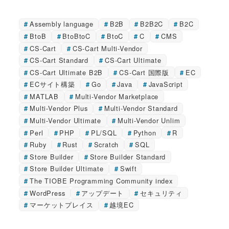
Assembly language
B2B
B2B2C
B2C
BtoB
BtoBtoC
BtoC
C
CMS
CS-Cart
CS-Cart Multi-Vendor
CS-Cart Standard
CS-Cart Ultimate
CS-Cart Ultimate B2B
CS-Cart 国際版
EC
ECサイト構築
Go
Java
JavaScript
MATLAB
Multi-Vendor Marketplace
Multi-Vendor Plus
Multi-Vendor Standard
Multi-Vendor Ultimate
Multi-Vendor Unlim
Perl
PHP
PL/SQL
Python
R
Ruby
Rust
Scratch
SQL
Store Builder
Store Builder Standard
Store Builder Ultimate
Swift
The TIOBE Programming Community index
WordPress
アップデート
セキュリティ
マーケットプレイス
越境EC