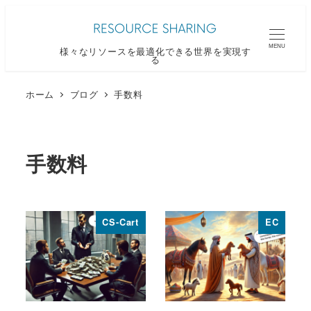
メ
イ
MENU
様々なリソースを最適化できる世界を実現す
ン
る
コ
ン
ホーム
ブログ
手数料
テ
ン
ツ
手数料
へ
移
動
CS-Cart
EC