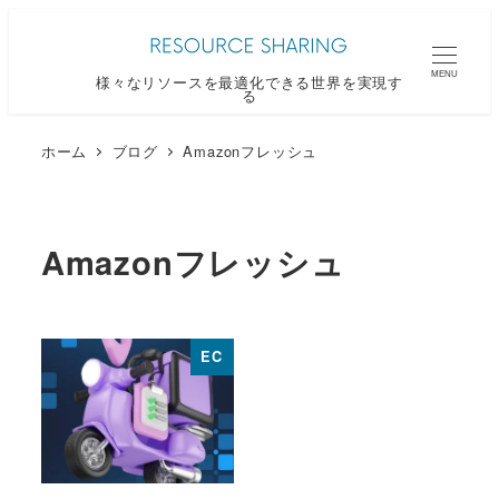
メ
イ
MENU
様々なリソースを最適化できる世界を実現す
ン
る
コ
ン
ホーム
ブログ
Amazonフレッシュ
テ
ン
ツ
Amazonフレッシュ
へ
移
動
EC