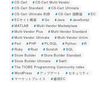
CS-Cart
CS-Cart Multi-Vendor
CS-Cart Standard
CS-Cart Ultimate
CS-Cart Ultimate B2B
CS-Cart 国際版
EC
ECサイト構築
Go
Java
JavaScript
MATLAB
Multi-Vendor Marketplace
Multi-Vendor Plus
Multi-Vendor Standard
Multi-Vendor Ultimate
Multi-Vendor Unlim
Perl
PHP
PL/SQL
Python
R
Ruby
Rust
Scratch
SQL
Store Builder
Store Builder Standard
Store Builder Ultimate
Swift
The TIOBE Programming Community index
WordPress
アップデート
セキュリティ
マーケットプレイス
越境EC