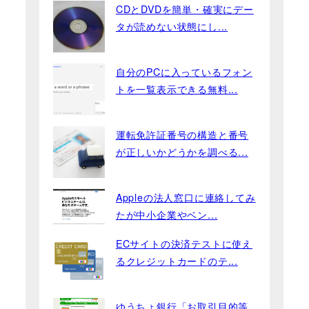
CDとDVDを簡単・確実にデー
タが読めない状態にし...
自分のPCに入っているフォン
トを一覧表示できる無料...
運転免許証番号の構造と番号
が正しいかどうかを調べる...
Appleの法人窓口に連絡してみ
たが中小企業やベン...
ECサイトの決済テストに使え
るクレジットカードのテ...
ゆうちょ銀行「お取引目的等