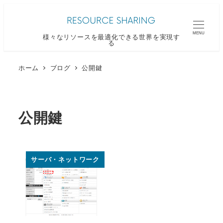
メ
イ
MENU
様々なリソースを最適化できる世界を実現す
ン
る
コ
ン
ホーム
ブログ
公開鍵
テ
ン
ツ
公開鍵
へ
移
動
サーバ・ネットワーク