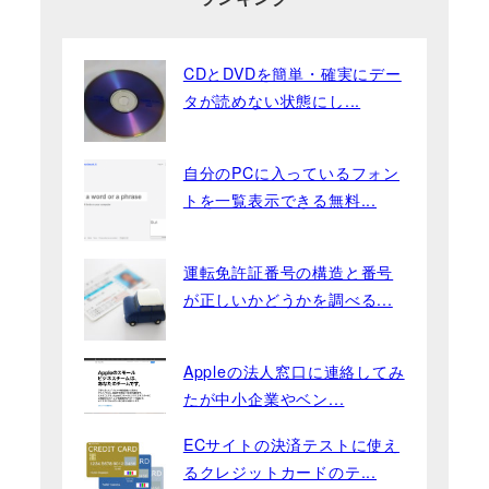
CDとDVDを簡単・確実にデー
タが読めない状態にし...
自分のPCに入っているフォン
トを一覧表示できる無料...
運転免許証番号の構造と番号
が正しいかどうかを調べる...
Appleの法人窓口に連絡してみ
たが中小企業やベン...
ECサイトの決済テストに使え
るクレジットカードのテ...