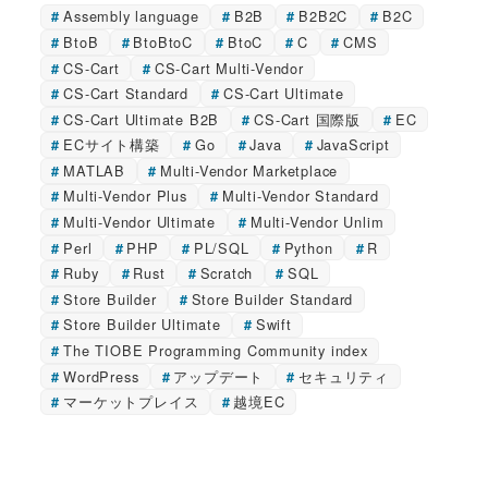
Assembly language
B2B
B2B2C
B2C
BtoB
BtoBtoC
BtoC
C
CMS
CS-Cart
CS-Cart Multi-Vendor
CS-Cart Standard
CS-Cart Ultimate
CS-Cart Ultimate B2B
CS-Cart 国際版
EC
ECサイト構築
Go
Java
JavaScript
MATLAB
Multi-Vendor Marketplace
Multi-Vendor Plus
Multi-Vendor Standard
Multi-Vendor Ultimate
Multi-Vendor Unlim
Perl
PHP
PL/SQL
Python
R
Ruby
Rust
Scratch
SQL
Store Builder
Store Builder Standard
Store Builder Ultimate
Swift
The TIOBE Programming Community index
WordPress
アップデート
セキュリティ
マーケットプレイス
越境EC