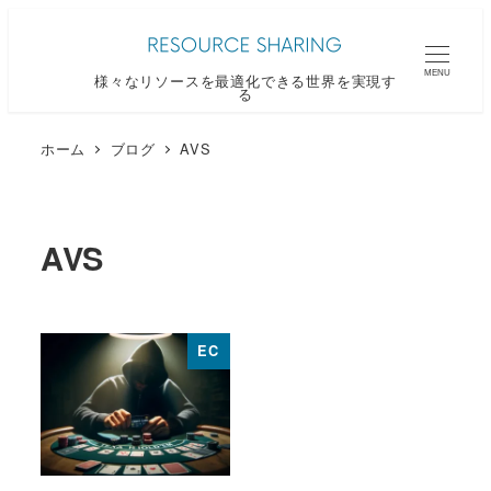
メ
イ
MENU
様々なリソースを最適化できる世界を実現す
ン
る
コ
ン
ホーム
ブログ
AVS
テ
ン
ツ
AVS
へ
移
動
EC