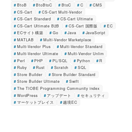
BtoB
BtoBtoC
BtoC
C
CMS
CS-Cart
CS-Cart Multi-Vendor
CS-Cart Standard
CS-Cart Ultimate
CS-Cart Ultimate B2B
CS-Cart 国際版
EC
ECサイト構築
Go
Java
JavaScript
MATLAB
Multi-Vendor Marketplace
Multi-Vendor Plus
Multi-Vendor Standard
Multi-Vendor Ultimate
Multi-Vendor Unlim
Perl
PHP
PL/SQL
Python
R
Ruby
Rust
Scratch
SQL
Store Builder
Store Builder Standard
Store Builder Ultimate
Swift
The TIOBE Programming Community index
WordPress
アップデート
セキュリティ
マーケットプレイス
越境EC