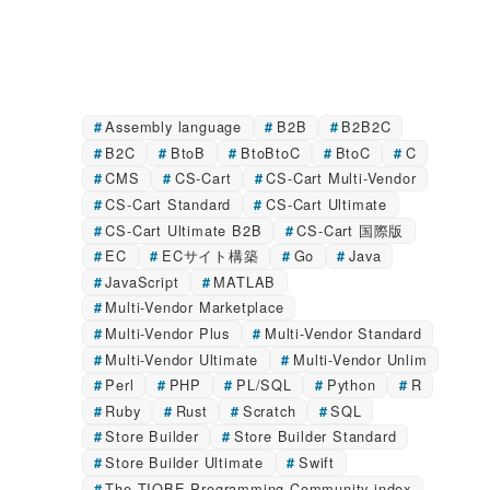
Assembly language
B2B
B2B2C
B2C
BtoB
BtoBtoC
BtoC
C
CMS
CS-Cart
CS-Cart Multi-Vendor
CS-Cart Standard
CS-Cart Ultimate
CS-Cart Ultimate B2B
CS-Cart 国際版
EC
ECサイト構築
Go
Java
JavaScript
MATLAB
Multi-Vendor Marketplace
Multi-Vendor Plus
Multi-Vendor Standard
Multi-Vendor Ultimate
Multi-Vendor Unlim
Perl
PHP
PL/SQL
Python
R
Ruby
Rust
Scratch
SQL
Store Builder
Store Builder Standard
Store Builder Ultimate
Swift
The TIOBE Programming Community index