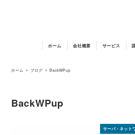
メ
イ
ン
コ
ン
ホーム
会社概要
サービス
テ
ン
ツ
ホーム
ブログ
BackWPup
へ
移
動
BackWPup
サーバ・ネット