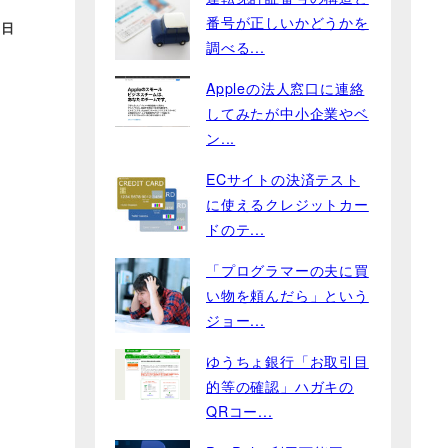
番号が正しいかどうかを
4日
調べる...
Appleの法人窓口に連絡
してみたが中小企業やベ
ン...
ECサイトの決済テスト
に使えるクレジットカー
ドのテ...
「プログラマーの夫に買
い物を頼んだら」という
ジョー...
ゆうちょ銀行「お取引目
的等の確認」ハガキの
QRコー...