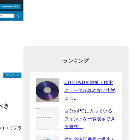
ランキング
CDとDVDを簡単・確実
にデータが読めない状態
にし...
べき
自分のPCに入っている
フォントを一覧表示でき
る無料...
gin（プラ
運転免許証番号の構造と