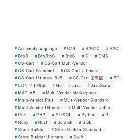
Assembly language
B2B
B2B2C
B2C
BtoB
BtoBtoC
BtoC
C
CMS
CS-Cart
CS-Cart Multi-Vendor
CS-Cart Standard
CS-Cart Ultimate
CS-Cart Ultimate B2B
CS-Cart 国際版
EC
ECサイト構築
Go
Java
JavaScript
MATLAB
Multi-Vendor Marketplace
Multi-Vendor Plus
Multi-Vendor Standard
Multi-Vendor Ultimate
Multi-Vendor Unlim
Perl
PHP
PL/SQL
Python
R
Ruby
Rust
Scratch
SQL
Store Builder
Store Builder Standard
Store Builder Ultimate
Swift