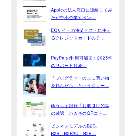
Appleの法人窓口に連絡してみ
たが中小企業やベン...
ECサイトの決済テストに使え
るクレジットカードのテ...
PayPalの利用可能国：2025年
のサポート対象...
「プログラマーの夫に買い物
を頼んだら」というジョー...
ゆうちょ銀行「お取引目的等
の確認」ハガキのQRコー...
ビジネスモデルのB2C、
B2B、B2B2C、B2B...