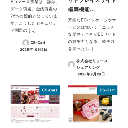
Eコマース事業は、詐欺、
構築機能…
データ窃盗、金銭窃盗の
75%の標的となっていま
万能なECパッケージやサ
す。こうしたセキュリテ
ービスは無い：「ニッチ
ィ問題の […]
な要件」こそがECサイト
の競争力となる、競争力
CS-Cart
を持った […]
2025年10月2日
投稿日
株式会社リソース・
シェアリング
2025年9月29日
投稿日
CS-Cart
CS-Cart