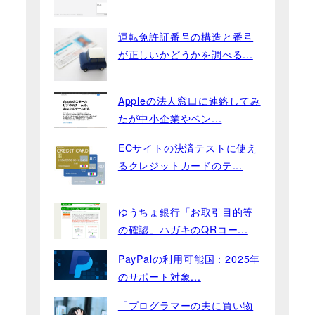
運転免許証番号の構造と番号
が正しいかどうかを調べる...
Appleの法人窓口に連絡してみ
たが中小企業やベン...
ECサイトの決済テストに使え
るクレジットカードのテ...
ゆうちょ銀行「お取引目的等
の確認」ハガキのQRコー...
PayPalの利用可能国：2025年
のサポート対象...
「プログラマーの夫に買い物