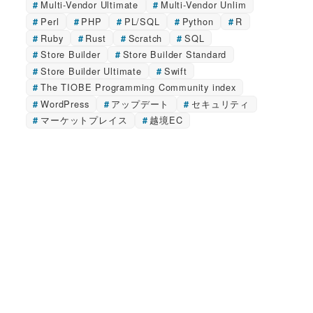
Multi-Vendor Ultimate
Multi-Vendor Unlim
Perl
PHP
PL/SQL
Python
R
Ruby
Rust
Scratch
SQL
Store Builder
Store Builder Standard
Store Builder Ultimate
Swift
The TIOBE Programming Community index
WordPress
アップデート
セキュリティ
マーケットプレイス
越境EC