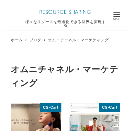
メ
イ
MENU
様々なリソースを最適化できる世界を実現す
ン
る
コ
ン
ホーム
ブログ
オムニチャネル・マーケティング
テ
ン
ツ
オムニチャネル・マーケテ
へ
移
ィング
動
CS-Cart
CS-Cart