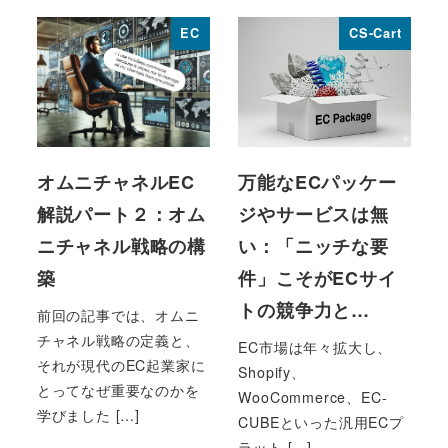
EC
CS-Cart
オムニチャネルEC
万能なECパッケー
解説パート２：オム
ジやサービスは無
ニチャネル戦略の構
い：「ニッチな要
築
件」こそがECサイ
トの競争力と…
前回の記事では、オムニ
チャネル戦略の定義と、
EC市場は年々拡大し、
それが現代のEC起業家に
Shopify、
とってなぜ重要なのかを
WooCommerce、EC-
学びました […]
CUBEといった汎用ECプ
ラット […]