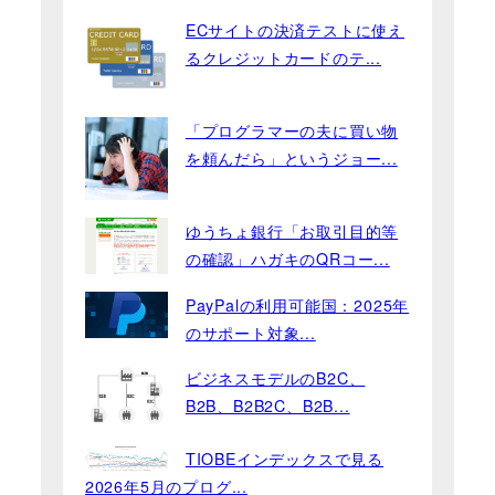
ECサイトの決済テストに使え
るクレジットカードのテ...
「プログラマーの夫に買い物
を頼んだら」というジョー...
ゆうちょ銀行「お取引目的等
の確認」ハガキのQRコー...
PayPalの利用可能国：2025年
のサポート対象...
ビジネスモデルのB2C、
B2B、B2B2C、B2B...
TIOBEインデックスで見る
2026年5月のプログ...