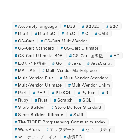
Assembly language
B2B
B2B2C
B2C
BtoB
BtoBtoC
BtoC
C
CMS
CS-Cart
CS-Cart Multi-Vendor
CS-Cart Standard
CS-Cart Ultimate
CS-Cart Ultimate B2B
CS-Cart 国際版
EC
ECサイト構築
Go
Java
JavaScript
MATLAB
Multi-Vendor Marketplace
Multi-Vendor Plus
Multi-Vendor Standard
Multi-Vendor Ultimate
Multi-Vendor Unlim
Perl
PHP
PL/SQL
Python
R
Ruby
Rust
Scratch
SQL
Store Builder
Store Builder Standard
Store Builder Ultimate
Swift
The TIOBE Programming Community index
WordPress
アップデート
セキュリティ
マーケットプレイス
越境EC