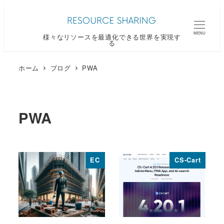
メ
イ
MENU
様々なリソースを最適化できる世界を実現す
ン
る
コ
ン
ホーム
ブログ
PWA
テ
ン
ツ
PWA
へ
移
動
EC
CS-Cart