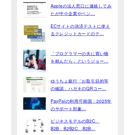
Appleの法人窓口に連絡してみ
たが中小企業やベン...
ECサイトの決済テストに使え
るクレジットカードのテ...
「プログラマーの夫に買い物
を頼んだら」というジョー...
ゆうちょ銀行「お取引目的等
の確認」ハガキのQRコー...
PayPalの利用可能国：2025年
のサポート対象...
ビジネスモデルのB2C、
B2B、B2B2C、B2B...