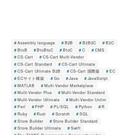
Assembly language
B2B
B2B2C
B2C
BtoB
BtoBtoC
BtoC
C
CMS
CS-Cart
CS-Cart Multi-Vendor
CS-Cart Standard
CS-Cart Ultimate
CS-Cart Ultimate B2B
CS-Cart 国際版
EC
ECサイト構築
Go
Java
JavaScript
MATLAB
Multi-Vendor Marketplace
Multi-Vendor Plus
Multi-Vendor Standard
Multi-Vendor Ultimate
Multi-Vendor Unlim
Perl
PHP
PL/SQL
Python
R
Ruby
Rust
Scratch
SQL
Store Builder
Store Builder Standard
Store Builder Ultimate
Swift