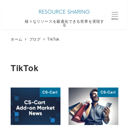
メ
イ
MENU
様々なリソースを最適化できる世界を実現す
ン
る
コ
ン
ホーム
ブログ
TikTok
テ
ン
ツ
TikTok
へ
移
動
CS-Cart
CS-Cart