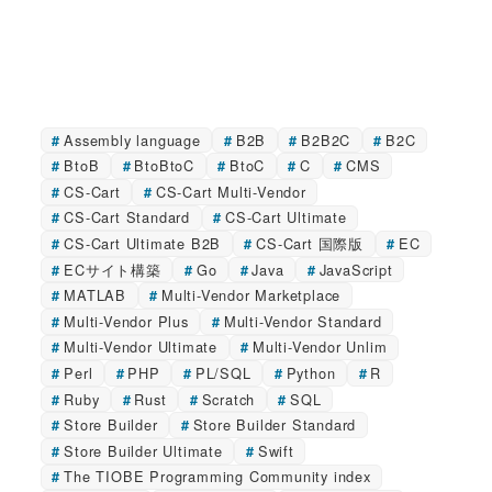
Assembly language
B2B
B2B2C
B2C
BtoB
BtoBtoC
BtoC
C
CMS
CS-Cart
CS-Cart Multi-Vendor
CS-Cart Standard
CS-Cart Ultimate
CS-Cart Ultimate B2B
CS-Cart 国際版
EC
ECサイト構築
Go
Java
JavaScript
MATLAB
Multi-Vendor Marketplace
Multi-Vendor Plus
Multi-Vendor Standard
Multi-Vendor Ultimate
Multi-Vendor Unlim
Perl
PHP
PL/SQL
Python
R
Ruby
Rust
Scratch
SQL
Store Builder
Store Builder Standard
Store Builder Ultimate
Swift
The TIOBE Programming Community index