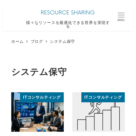
メ
イ
MENU
様々なリソースを最適化できる世界を実現す
ン
る
コ
ン
ホーム
ブログ
システム保守
テ
ン
ツ
システム保守
へ
移
動
ITコンサルティング
ITコンサルティング