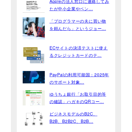
Appleの法人窓口に連絡してみ
たが中小企業やベン...
「プログラマーの夫に買い物
を頼んだら」というジョー...
ECサイトの決済テストに使え
るクレジットカードのテ...
PayPalの利用可能国：2025年
のサポート対象...
ゆうちょ銀行「お取引目的等
の確認」ハガキのQRコー...
ビジネスモデルのB2C、
B2B、B2B2C、B2B...