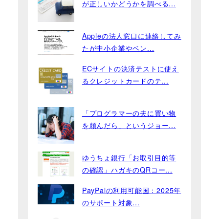
が正しいかどうかを調べる...
Appleの法人窓口に連絡してみ
たが中小企業やベン...
ECサイトの決済テストに使え
るクレジットカードのテ...
「プログラマーの夫に買い物
を頼んだら」というジョー...
ゆうちょ銀行「お取引目的等
の確認」ハガキのQRコー...
PayPalの利用可能国：2025年
のサポート対象...