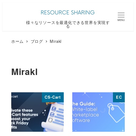
メ
イ
MENU
様々なリソースを最適化できる世界を実現す
ン
る
コ
ン
ホーム
ブログ
Mirakl
テ
ン
ツ
Mirakl
へ
移
動
CS-Cart
EC