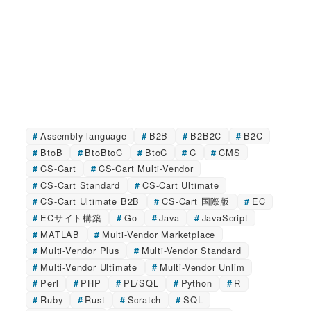
Assembly language
B2B
B2B2C
B2C
BtoB
BtoBtoC
BtoC
C
CMS
CS-Cart
CS-Cart Multi-Vendor
CS-Cart Standard
CS-Cart Ultimate
CS-Cart Ultimate B2B
CS-Cart 国際版
EC
ECサイト構築
Go
Java
JavaScript
MATLAB
Multi-Vendor Marketplace
Multi-Vendor Plus
Multi-Vendor Standard
Multi-Vendor Ultimate
Multi-Vendor Unlim
Perl
PHP
PL/SQL
Python
R
Ruby
Rust
Scratch
SQL