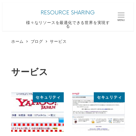
メ
イ
MENU
様々なリソースを最適化できる世界を実現す
ン
る
コ
ン
ホーム
ブログ
サービス
テ
ン
ツ
サービス
へ
移
動
セキュリティ
セキュリティ