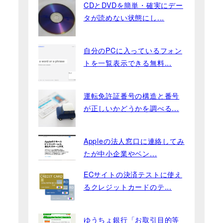
CDとDVDを簡単・確実にデー
タが読めない状態にし...
自分のPCに入っているフォン
トを一覧表示できる無料...
運転免許証番号の構造と番号
が正しいかどうかを調べる...
Appleの法人窓口に連絡してみ
たが中小企業やベン...
ECサイトの決済テストに使え
るクレジットカードのテ...
ゆうちょ銀行「お取引目的等