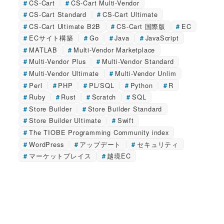
CS-Cart
CS-Cart Multi-Vendor
CS-Cart Standard
CS-Cart Ultimate
CS-Cart Ultimate B2B
CS-Cart 国際版
EC
ECサイト構築
Go
Java
JavaScript
MATLAB
Multi-Vendor Marketplace
Multi-Vendor Plus
Multi-Vendor Standard
Multi-Vendor Ultimate
Multi-Vendor Unlim
Perl
PHP
PL/SQL
Python
R
Ruby
Rust
Scratch
SQL
Store Builder
Store Builder Standard
Store Builder Ultimate
Swift
The TIOBE Programming Community index
WordPress
アップデート
セキュリティ
マーケットプレイス
越境EC