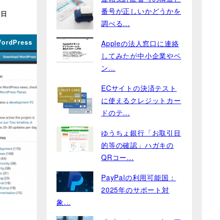
番号が正しいかどうかを
0日
調べる...
ordPress
Appleの法人窓口に連絡
してみたが中小企業やベ
ン...
ECサイトの決済テスト
に使えるクレジットカー
ドのテ...
ゆうちょ銀行「お取引目
的等の確認」ハガキの
QRコー...
PayPalの利用可能国：
2025年のサポート対
象...