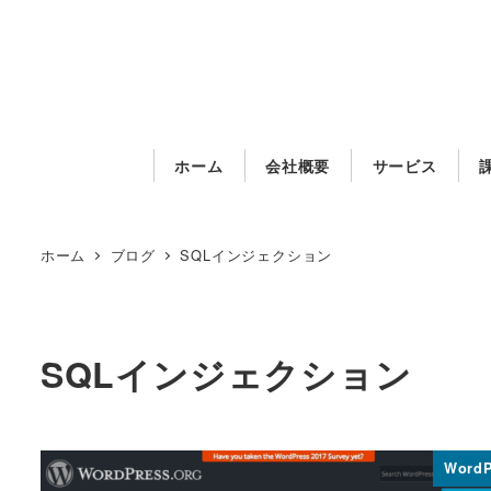
メ
イ
ン
コ
ン
ホーム
会社概要
サービス
テ
ン
ツ
ホーム
ブログ
SQLインジェクション
へ
移
動
SQLインジェクション
WordP