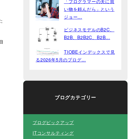
「プログラマーの夫に買
い物を頼んだら」という
ジョー...
た
ビジネスモデルのB2C、
B2B、B2B2C、B2B...
5日
TIOBEインデックスで見
る2026年5月のプログ...
ブログカテゴリー
ブログピックアップ
ITコンサルティング