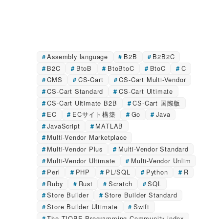
Assembly language
B2B
B2B2C
B2C
BtoB
BtoBtoC
BtoC
C
CMS
CS-Cart
CS-Cart Multi-Vendor
CS-Cart Standard
CS-Cart Ultimate
CS-Cart Ultimate B2B
CS-Cart 国際版
EC
ECサイト構築
Go
Java
JavaScript
MATLAB
Multi-Vendor Marketplace
Multi-Vendor Plus
Multi-Vendor Standard
Multi-Vendor Ultimate
Multi-Vendor Unlim
Perl
PHP
PL/SQL
Python
R
Ruby
Rust
Scratch
SQL
Store Builder
Store Builder Standard
Store Builder Ultimate
Swift
The TIOBE Programming Community index