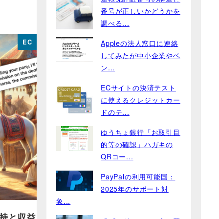
番号が正しいかどうかを
調べる...
EC
Appleの法人窓口に連絡
してみたが中小企業やベ
ン...
ECサイトの決済テスト
に使えるクレジットカー
ドのテ...
ゆうちょ銀行「お取引目
的等の確認」ハガキの
QRコー...
PayPalの利用可能国：
2025年のサポート対
象...
持と収益