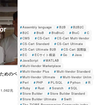
Assembly language
B2B
B2B2C
B2C
BtoB
BtoBtoC
BtoC
C
CMS
CS-Cart
CS-Cart Multi-Vendor
CS-Cart Standard
CS-Cart Ultimate
CS-Cart Ultimate B2B
CS-Cart 国際版
EC
ECサイト構築
Go
Java
JavaScript
MATLAB
Multi-Vendor Marketplace
Multi-Vendor Plus
Multi-Vendor Standard
のためのベ
Multi-Vendor Ultimate
Multi-Vendor Unlim
Perl
PHP
PL/SQL
Python
R
Ruby
Rust
Scratch
SQL
,062兆
Store Builder
Store Builder Standard
Store Builder Ultimate
Swift
The TIOBE Programming Community index