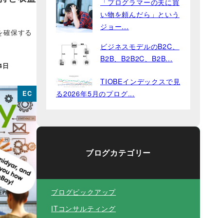
「プログラマーの夫に買
い物を頼んだら」という
ジョー...
を確保する
ビジネスモデルのB2C、
B2B、B2B2C、B2B...
4日
TIOBEインデックスで見
る2026年5月のプログ...
EC
ブログカテゴリー
ブログピックアップ
ITコンサルティング