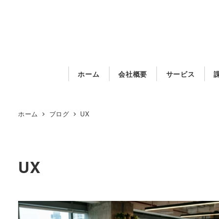
メ
イ
ン
コ
ン
ホーム
会社概要
サービス
テ
ン
ツ
ホーム
ブログ
UX
へ
移
動
UX