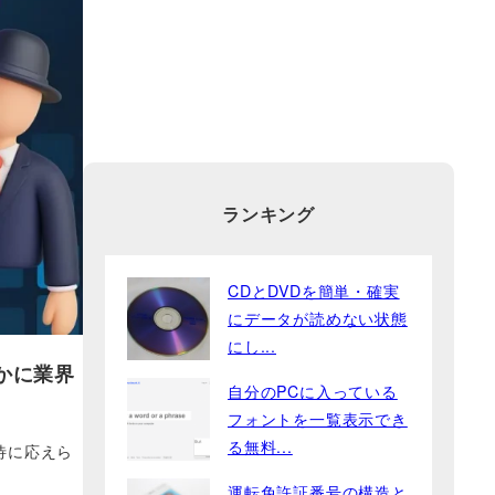
ランキング
CDとDVDを簡単・確実
にデータが読めない状態
にし...
かに業界
自分のPCに入っている
フォントを一覧表示でき
る無料...
待に応えら
運転免許証番号の構造と