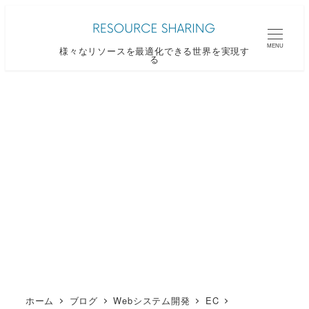
メ
イ
MENU
様々なリソースを最適化できる世界を実現す
ン
る
コ
ン
テ
ン
ツ
へ
移
動
ホーム
ブログ
Webシステム開発
EC