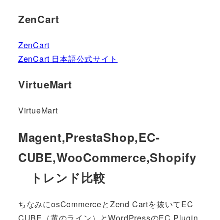
ZenCart
ZenCart
ZenCart 日本語公式サイト
VirtueMart
VirtueMart
Magent,PrestaShop,EC-
CUBE,WooCommerce,Shopify
トレンド比較
ちなみにosCommerceとZend Cartを抜いてEC
CUBE（黄のライン）とWordPressのEC Plugin