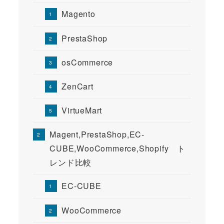
Magento
PrestaShop
osCommerce
ZenCart
VirtueMart
Magent,PrestaShop,EC-
CUBE,WooCommerce,Shopify ト
レンド比較
EC-CUBE
WooCommerce