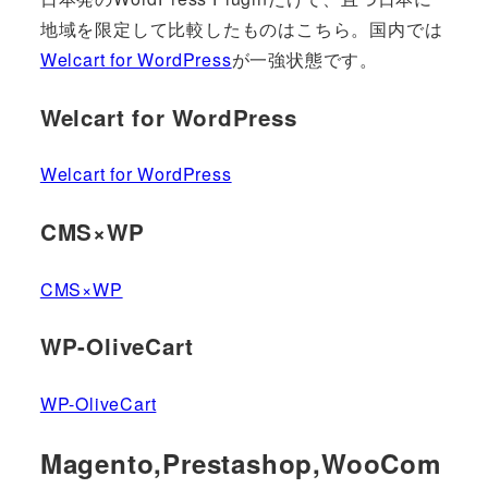
地域を限定して比較したものはこちら。国内では
Welcart for WordPress
が一強状態です。
Welcart for WordPress
Welcart for WordPress
CMS×WP
CMS×WP
WP-OliveCart
WP-OliveCart
Magento,Prestashop,WooCom