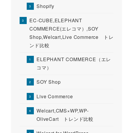
Shopify
EC-CUBE,ELEPHANT
COMMERCE(エレコマ）,SOY
Shop,Welcart,Live Commerce トレ
ンド比較
ELEPHANT COMMERCE（エレ
コマ）
SOY Shop
Live Commerce
Welcart,CMS×WP,WP-
OliveCart トレンド比較