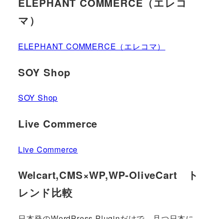
ELEPHANT COMMERCE（エレコ
マ）
ELEPHANT COMMERCE（エレコマ）
SOY Shop
SOY Shop
Live Commerce
Live Commerce
Welcart,CMS×WP,WP-OliveCart ト
レンド比較
日本発のWordPress Pluginだけで、且つ日本に