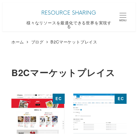
メ
イ
MENU
様々なリソースを最適化できる世界を実現す
ン
る
コ
ン
ホーム
ブログ
B2Cマーケットプレイス
テ
ン
ツ
B2Cマーケットプレイス
へ
移
動
EC
EC