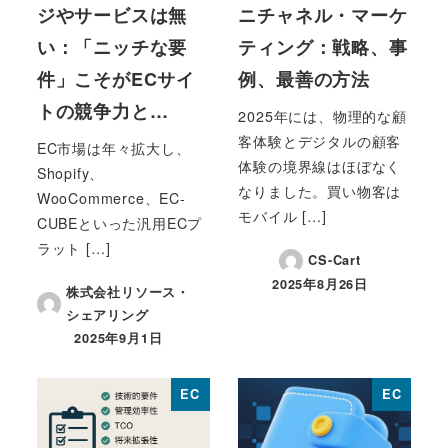
ジやサービスは無
ニチャネル・マーケ
い：「ニッチな要
ティング：戦略、事
件」こそがECサイ
例、最善の方法
トの競争力と…
2025年には、物理的な顧
客体験とデジタルの顧客
EC市場は年々拡大し、
体験の境界線はほぼなく
Shopify、
なりました。買い物客は
WooCommerce、EC-
モバイル […]
CUBEといった汎用ECプ
ラット […]
CS-Cart
2025年8月26日
株式会社リソース・
投稿日
シェアリング
2025年9月1日
投稿日
EC
EC