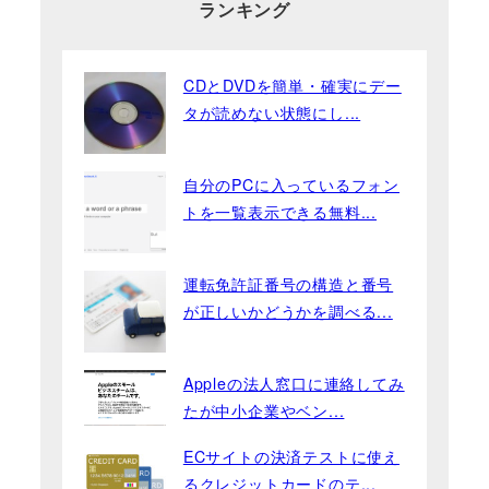
ランキング
CDとDVDを簡単・確実にデー
タが読めない状態にし...
自分のPCに入っているフォン
トを一覧表示できる無料...
運転免許証番号の構造と番号
が正しいかどうかを調べる...
Appleの法人窓口に連絡してみ
たが中小企業やベン...
ECサイトの決済テストに使え
るクレジットカードのテ...