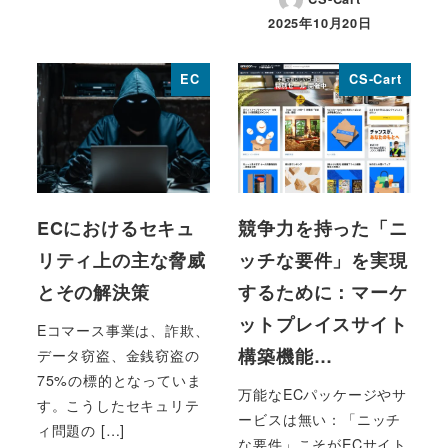
投稿日
2025年10月20日
投稿日
EC
CS-Cart
ECにおけるセキュ
競争力を持った「ニ
リティ上の主な脅威
ッチな要件」を実現
とその解決策
するために：マーケ
ットプレイスサイト
Eコマース事業は、詐欺、
構築機能…
データ窃盗、金銭窃盗の
75%の標的となっていま
万能なECパッケージやサ
す。こうしたセキュリテ
ービスは無い：「ニッチ
ィ問題の […]
な要件」こそがECサイト