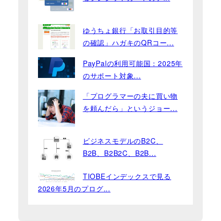
ゆうちょ銀行「お取引目的等
の確認」ハガキのQRコー...
PayPalの利用可能国：2025年
のサポート対象...
「プログラマーの夫に買い物
を頼んだら」というジョー...
ビジネスモデルのB2C、
B2B、B2B2C、B2B...
TIOBEインデックスで見る
2026年5月のプログ...