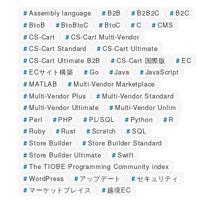
Assembly language
B2B
B2B2C
B2C
BtoB
BtoBtoC
BtoC
C
CMS
CS-Cart
CS-Cart Multi-Vendor
CS-Cart Standard
CS-Cart Ultimate
CS-Cart Ultimate B2B
CS-Cart 国際版
EC
ECサイト構築
Go
Java
JavaScript
MATLAB
Multi-Vendor Marketplace
Multi-Vendor Plus
Multi-Vendor Standard
Multi-Vendor Ultimate
Multi-Vendor Unlim
Perl
PHP
PL/SQL
Python
R
Ruby
Rust
Scratch
SQL
Store Builder
Store Builder Standard
Store Builder Ultimate
Swift
The TIOBE Programming Community index
WordPress
アップデート
セキュリティ
マーケットプレイス
越境EC