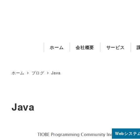
メ
イ
ン
コ
ン
ホーム
会社概要
サービス
テ
ン
ツ
ホーム
ブログ
Java
へ
移
動
Java
Webシステ