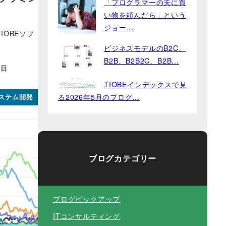
「プログラマーの夫に買
い物を頼んだら」という
ジョー...
OBEソフ
ビジネスモデルのB2C、
B2B、B2B2C、B2B...
3日
TIOBEインデックスで見
る2026年5月のプログ...
システム開発
ブログカテゴリー
ブログピックアップ
ITコンサルティング