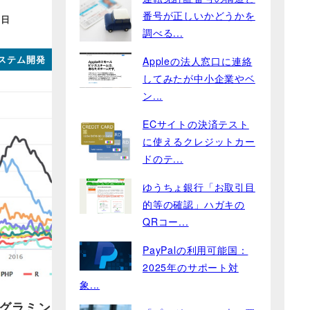
番号が正しいかどうかを
1日
調べる...
システム開発
Appleの法人窓口に連絡
してみたが中小企業やベ
ン...
ECサイトの決済テスト
に使えるクレジットカー
ドのテ...
ゆうちょ銀行「お取引目
的等の確認」ハガキの
QRコー...
PayPalの利用可能国：
2025年のサポート対
象...
ログラミン