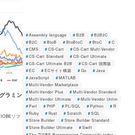
Assembly language
B2B
B2B2C
B2C
BtoB
BtoBtoC
BtoC
C
CMS
CS-Cart
CS-Cart Multi-Vendor
CS-Cart Standard
CS-Cart Ultimate
CS-Cart Ultimate B2B
CS-Cart 国際版
EC
ECサイト構築
Go
Java
JavaScript
MATLAB
Multi-Vendor Marketplace
Multi-Vendor Plus
Multi-Vendor Standard
ログラミン
Multi-Vendor Ultimate
Multi-Vendor Unlim
Perl
PHP
PL/SQL
Python
R
Ruby
Rust
Scratch
SQL
OBEソフ
Store Builder
Store Builder Standard
Store Builder Ultimate
Swift
The TIOBE Programming Community index