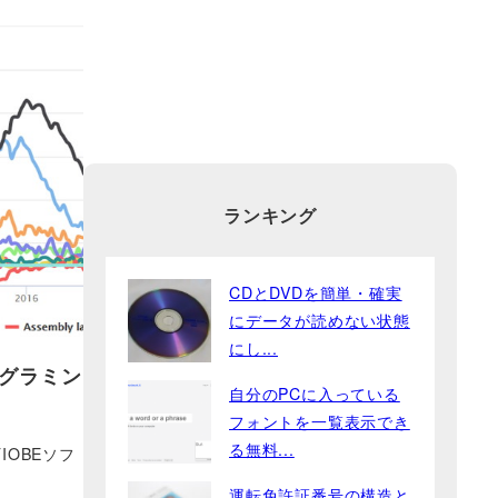
ランキング
CDとDVDを簡単・確実
にデータが読めない状態
にし...
ログラミン
自分のPCに入っている
フォントを一覧表示でき
る無料...
OBEソフ
運転免許証番号の構造と