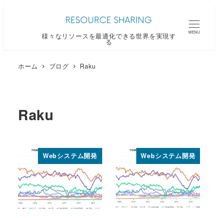
メ
イ
MENU
様々なリソースを最適化できる世界を実現す
ン
る
コ
ン
ホーム
ブログ
Raku
テ
ン
ツ
Raku
へ
移
動
Webシステム開発
Webシステム開発