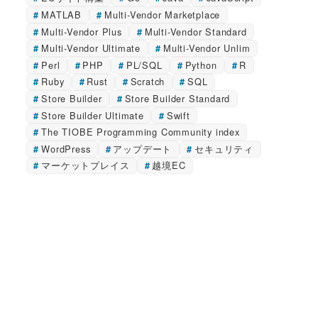
MATLAB
Multi-Vendor Marketplace
Multi-Vendor Plus
Multi-Vendor Standard
Multi-Vendor Ultimate
Multi-Vendor Unlim
Perl
PHP
PL/SQL
Python
R
Ruby
Rust
Scratch
SQL
Store Builder
Store Builder Standard
Store Builder Ultimate
Swift
The TIOBE Programming Community index
WordPress
アップデート
セキュリティ
マーケットプレイス
越境EC