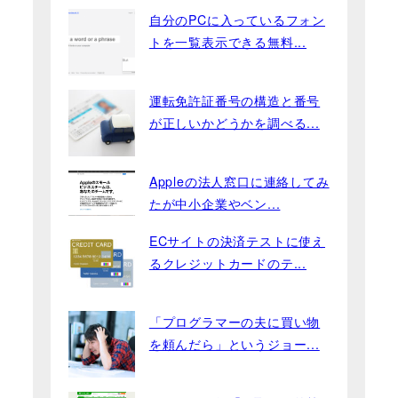
自分のPCに入っているフォン
トを一覧表示できる無料...
運転免許証番号の構造と番号
が正しいかどうかを調べる...
Appleの法人窓口に連絡してみ
たが中小企業やベン...
ECサイトの決済テストに使え
るクレジットカードのテ...
「プログラマーの夫に買い物
を頼んだら」というジョー...