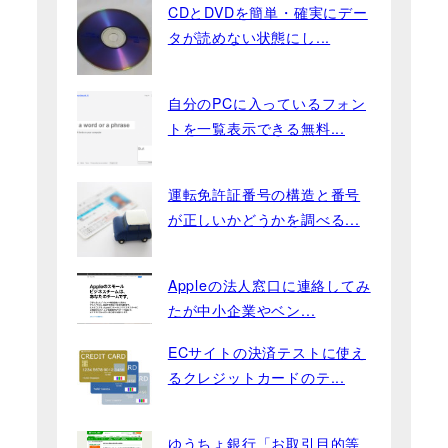
CDとDVDを簡単・確実にデー
タが読めない状態にし...
自分のPCに入っているフォン
トを一覧表示できる無料...
運転免許証番号の構造と番号
が正しいかどうかを調べる...
Appleの法人窓口に連絡してみ
たが中小企業やベン...
ECサイトの決済テストに使え
るクレジットカードのテ...
ゆうちょ銀行「お取引目的等