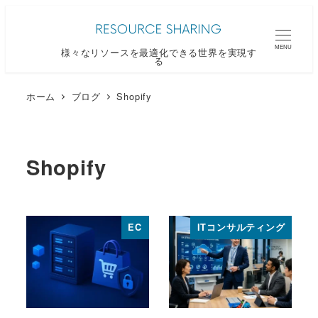
メ
イ
MENU
様々なリソースを最適化できる世界を実現す
ン
る
コ
ン
ホーム
ブログ
Shopify
テ
ン
ツ
Shopify
へ
移
動
EC
ITコンサルティング