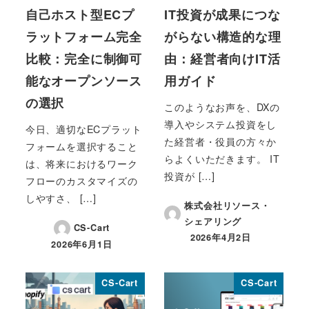
自己ホスト型ECプ
IT投資が成果につな
ラットフォーム完全
がらない構造的な理
比較：完全に制御可
由：経営者向けIT活
能なオープンソース
用ガイド
の選択
このようなお声を、DXの
導入やシステム投資をし
今日、適切なECプラット
た経営者・役員の方々か
フォームを選択すること
らよくいただきます。 IT
は、将来におけるワーク
投資が […]
フローのカスタマイズの
しやすさ、 […]
株式会社リソース・
シェアリング
CS-Cart
2026年4月2日
2026年6月1日
投稿日
投稿日
CS-Cart
CS-Cart