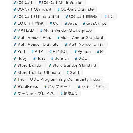
CS-Cart
CS-Cart Multi-Vendor
CS-Cart Standard
CS-Cart Ultimate
CS-Cart Ultimate B2B
CS-Cart 国際版
EC
ECサイト構築
Go
Java
JavaScript
MATLAB
Multi-Vendor Marketplace
Multi-Vendor Plus
Multi-Vendor Standard
Multi-Vendor Ultimate
Multi-Vendor Unlim
Perl
PHP
PL/SQL
Python
R
Ruby
Rust
Scratch
SQL
Store Builder
Store Builder Standard
Store Builder Ultimate
Swift
The TIOBE Programming Community index
WordPress
アップデート
セキュリティ
マーケットプレイス
越境EC